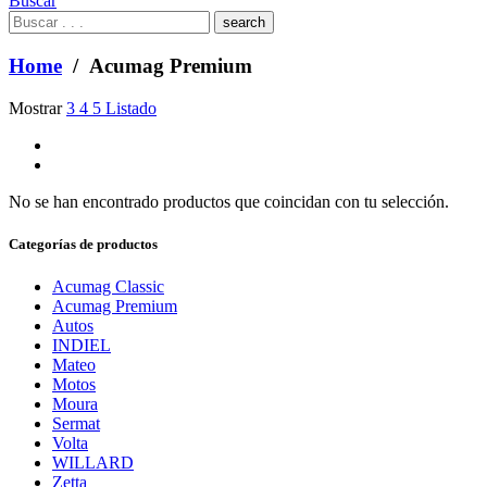
Buscar
What
are
you
Home
/ Acumag Premium
looking
for?
Mostrar
3
4
5
Listado
No se han encontrado productos que coincidan con tu selección.
Categorías de productos
Acumag Classic
Acumag Premium
Autos
INDIEL
Mateo
Motos
Moura
Sermat
Volta
WILLARD
Zetta