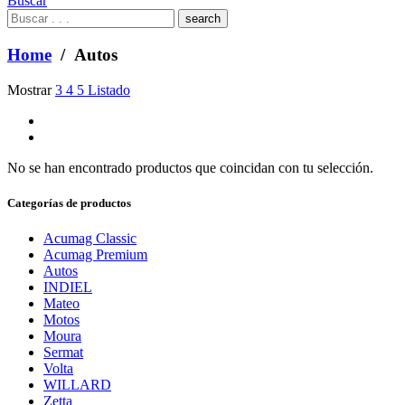
Buscar
What
are
you
Home
/ Autos
looking
for?
Mostrar
3
4
5
Listado
No se han encontrado productos que coincidan con tu selección.
Categorías de productos
Acumag Classic
Acumag Premium
Autos
INDIEL
Mateo
Motos
Moura
Sermat
Volta
WILLARD
Zetta