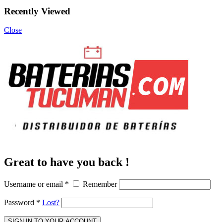
Recently Viewed
Close
Great to have you back !
Username or email
*
Remember
Password
*
Lost?
SIGN IN TO YOUR ACCOUNT