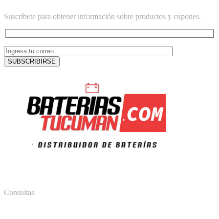
Suscríbete para obtener información sobre productos y cupones.
Consultas
381 578 8028