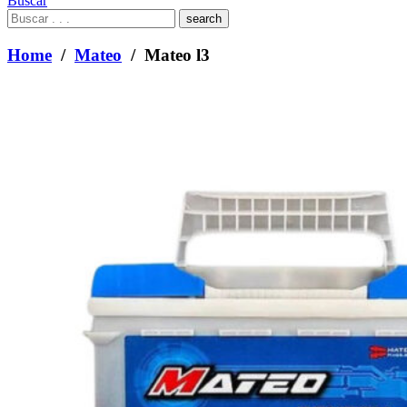
Buscar
What
are
you
Home
/
Mateo
/ Mateo l3
looking
for?