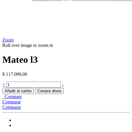
Zoom
Roll over image to zoom in
Mateo l3
$
117.000,00
Mateo
+
-
l3
Añadir al carrito
Compra ahora
quantity
Compare
Comparar
Comparar