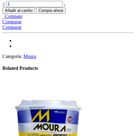
Moura
+
-
MOURA
Añadir al carrito
Compra ahora
M22ED
Compare
quantity
Comparar
Comparar
Categoría:
Moura
Related Products