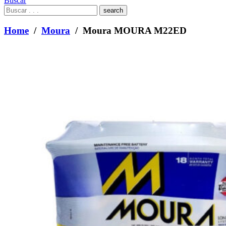
Buscar
What
are
you
Home
/
Moura
/ Moura MOURA M22ED
looking
for?